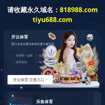
English
Español
Français
Русский
TONGHUAS
同花顺（中