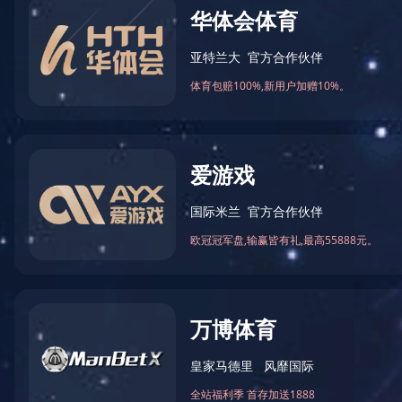
首页
新闻中心
专题报道