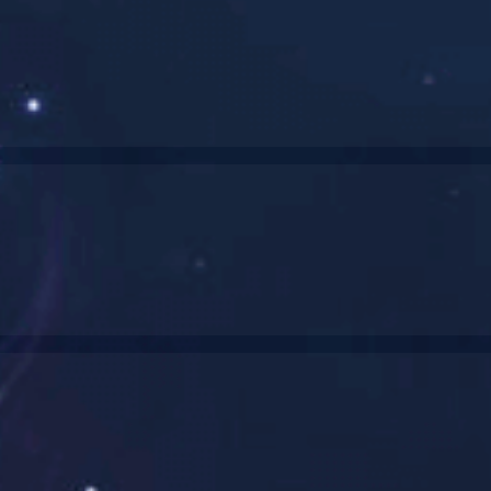
国）
专题报道
深入学习贯彻习近平总书记
通知公告
集团要闻
重点关注
国资动态
企业动态
学习宣传贯彻党的二十届四
时政要闻