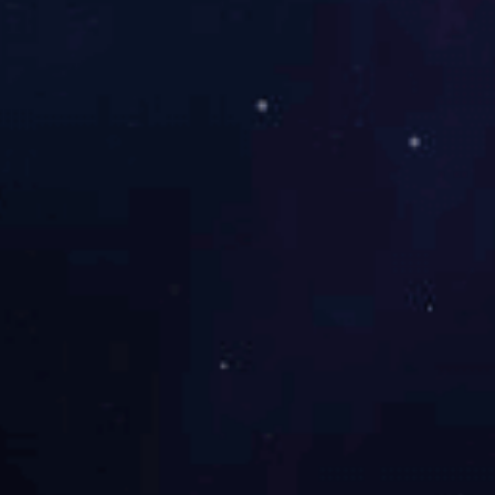
上一页
1
2
下一页
到第
页
国机集团网站群 >
英文子站群
装备企业
工贸企业