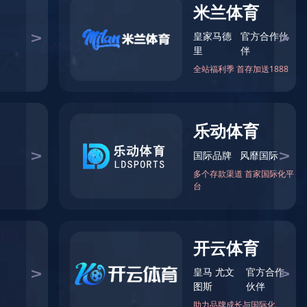
对中央企业工作做出的重要指示精神
中全会精神