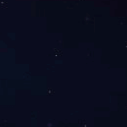
>
热点推荐
内网链接
国机集团在线学习平台