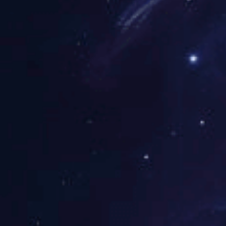
劳动模范事迹展播 丨 许海涛：人民至上 跑出医疗应急“加
编者按：国机集团始终坚持弘扬劳模精神、劳动精神、工匠
2023年05月05日
劳动模范事迹展播 丨 王丽霞：争创一流 扎根纺机绽芳华
编者按：国机集团始终坚持弘扬劳模精神、劳动精神、工匠
2023年05月05日
劳动模范事迹展播 丨 张海康：志行万里 用奋斗书写时代
编者按：国机集团始终坚持弘扬劳模精神、劳动精神、工匠