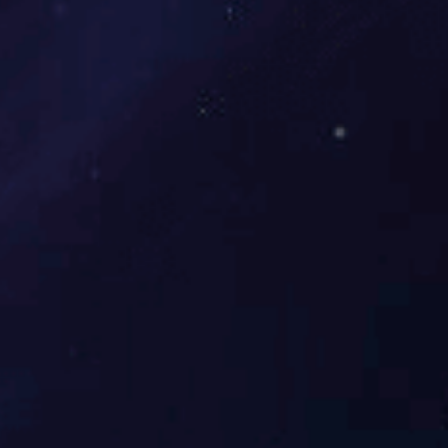
意
精神，引导激励广大干部职工认真学习贯彻习近平新时代中国特色社会主义