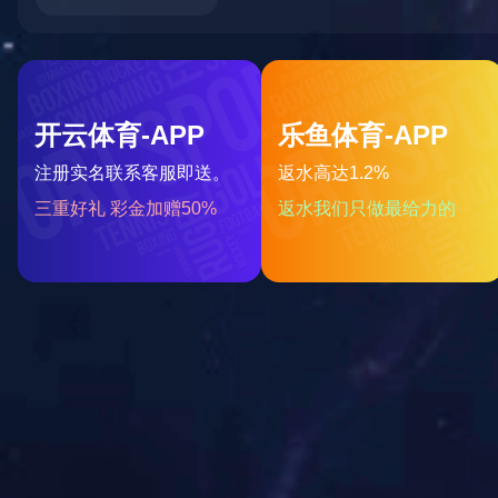
国机集团柬籍员工参加“爱Show东盟”（I Show ASEA
3月28日，由国务院国资委新闻中心和中国外文局文化传播中心
2024年04月07日
一线故事 | 他的馆里藏着82台“东方红”
刘贞群是土生土长的山东菏泽成武县党集镇党集村村民，他
2023年12月15日