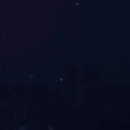
 >
其他语种网站 >
程有限公司
北京起重运输机械设计研究院有限公司