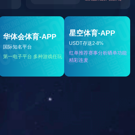
汇活动在北京启动。6名央企外籍员工在启动仪式...
方来客前来参观，把自己和每一台拖拉机的...