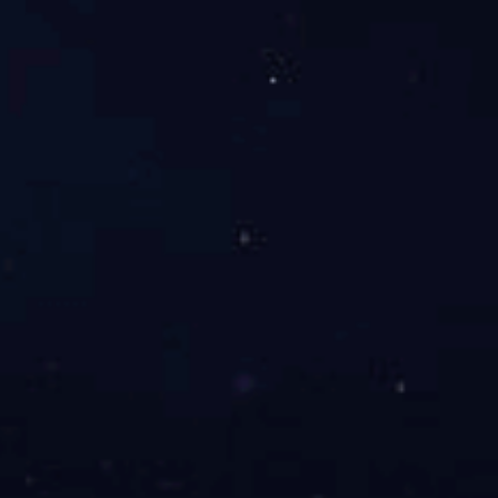
>
热点推荐
内网链接
国机集团在线学习平台
国机集团新闻信息管理平台