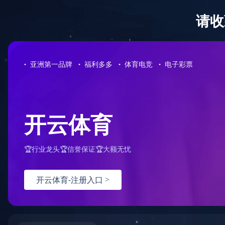
English
Español
Français
Русский
TO
同