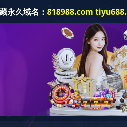
NGHUASHUN
新闻中心
业务领域
国机产品
科技创新
花顺（中