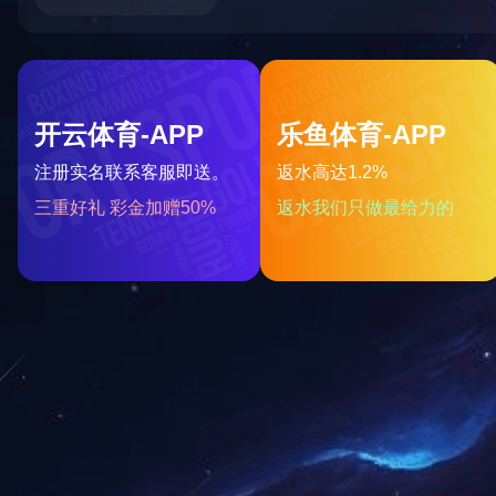
西安钟楼地基条件研究及变形监测
国机集团网站群 >
英文子站群
装备企业
工贸企业
科研院所
陕西彬县大佛寺环境地质与病害勘察研究
中国TONGHUASHUN同花顺（中国）
中国中元国际工
化科学研究院集团有限公司
国机集团科学技
机械工业第六设计研究院有限公司
沈阳仪表科学研
甘肃蓝科石化高新装备股份有限公司
国机精工集团股
中国电器科学研究院股份有限公司
广州机械科学研
成都工具研究所有限公司
中国同花顺网页
国机数字科技有限公司
机械工业规划研