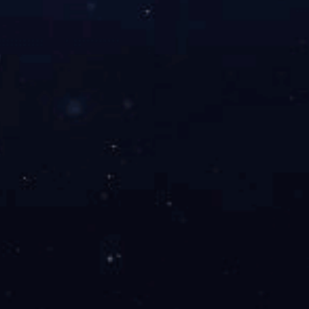
长天依是旧沙鸥
五枚团徽，四段记忆
京ICP备：05005561 京公网安备：110401300041号 版权所有：同花顺
网页版
地址：北京市海淀区丹棱街3号国机大厦 邮编：100080
开云手机入口官网
|
星空体育综合登录入口（中国）官方网站
|
乐鱼网页版登录入口
|
乐鱼网页版
|
完美体育
|
九游·官方版web
站入口
|
开云手机入口官网
|
开云网页版页面
|
华体会官方网页