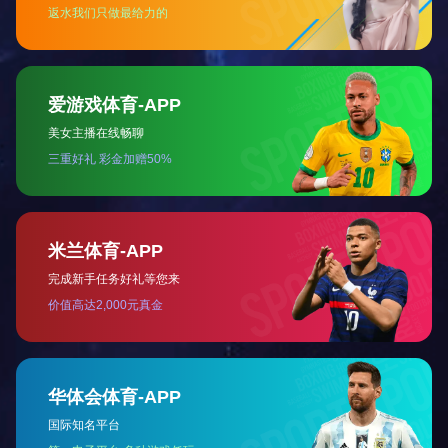
国机
团旗在中机项目一