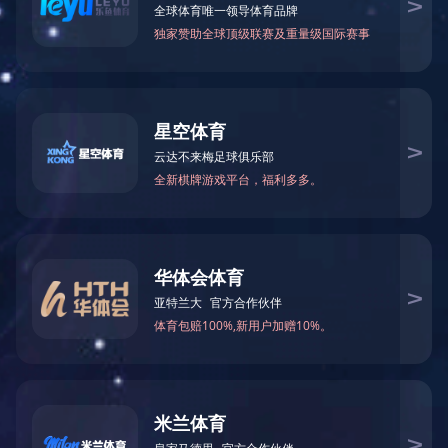
要闻要论
国机行
国家主席习近平向世界青年发展论坛致贺信
庆祝中国共产主义青年团成立100周年大会在京隆重举...
习近平同志《论党的青年工作》出版发行
习近平同志《论党的青年工作》主要篇目介绍
唱响新时代的青春之歌——以习近平同志为核心的党...