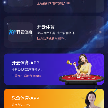
劳模创新工作室再添殊荣
近日，中华全国总工会办公厅发布2025年全国总工会支持建设劳模工匠创
2026年01月13日
国机集团4项成果荣获2025中国企业改革发展优秀成果
为全面梳理我国企业改革发展优秀成果，深入总结企业改革发展先进经验
2026年01月04日
上一页
1
下一页
到第
页