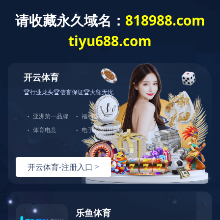
English
Español
Français
Русский
TONGHUAS
同花顺（中