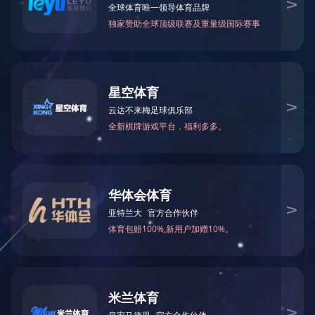
国）
首页
新闻中心
媒体关注
2025