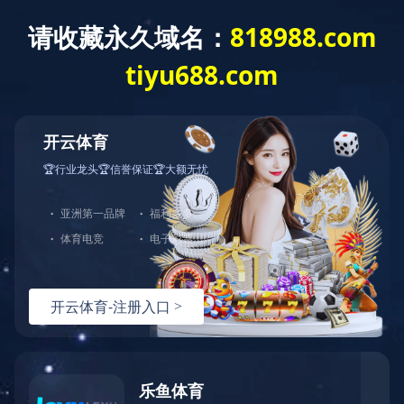
English
Español
Français
Русский
TONGHUAS
同花顺（中