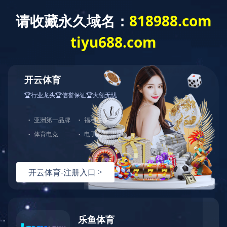
English
Español
Français
Русский
TONGHUAS
同花顺（中