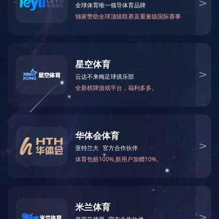
国）
首页
新闻中心
集团要闻
2025