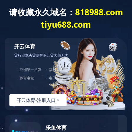
English
Español
Français
Русский
TONGHUAS
同花顺（中